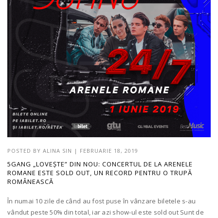
POSTED BY
ALINA SIN
|
FEBRUARIE 18, 2019
5GANG „LOVEȘTE” DIN NOU: CONCERTUL DE LA ARENELE
ROMANE ESTE SOLD OUT, UN RECORD PENTRU O TRUPĂ
ROMÂNEASCĂ
În numai 10 zile de când au fost puse în vânzare biletele s-au
vândut peste 50% din total, iar azi show-ul este sold out Sunt de