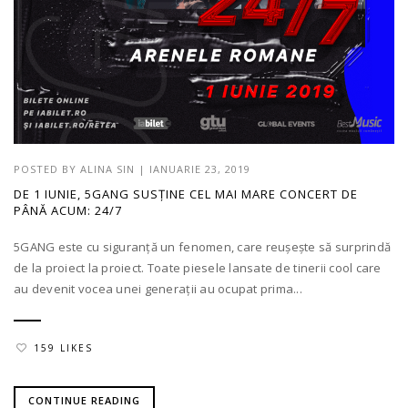
POSTED BY
ALINA SIN
|
IANUARIE 23, 2019
DE 1 IUNIE, 5GANG SUSȚINE CEL MAI MARE CONCERT DE
PÂNĂ ACUM: 24/7
5GANG este cu siguranță un fenomen, care reușește să surprindă
de la proiect la proiect. Toate piesele lansate de tinerii cool care
au devenit vocea unei generații au ocupat prima...
159 LIKES
CONTINUE READING