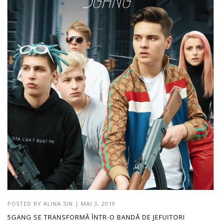
POSTED BY
ALINA SIN
|
MAI 3, 2019
5GANG SE TRANSFORMĂ ÎNTR-O BANDĂ DE JEFUITORI