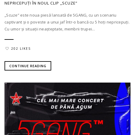
NEPRICEPUȚI ÎN NOUL CLIP „SCUZE”
„Scuze” este noua piesă lansată de 5GANG, cu un scenariu
captivant și o poveste a unui jaf într-o bancă cu 5 hoți nepricepuți.
Cu umor și situații neașteptate, membrii trupei...
202 LIKES
CONTINUE READING