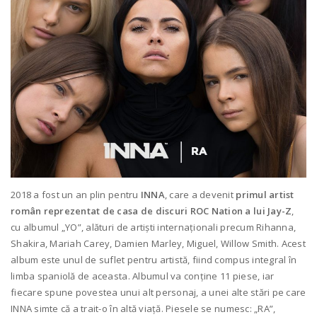
2018 a fost un an plin pentru
INNA
, care a devenit
primul artist
român reprezentat de casa de discuri ROC Nation a lui Jay-Z
,
cu albumul „YO”, alături de artiști internaționali precum Rihanna,
Shakira, Mariah Carey, Damien Marley, Miguel, Willow Smith. Acest
album este unul de suflet pentru artistă, fiind compus integral în
limba spaniolă de aceasta. Albumul va conține 11 piese, iar
fiecare spune povestea unui alt personaj, a unei alte stări pe care
INNA simte că a trait-o în altă viață. Piesele se numesc: „RA”,