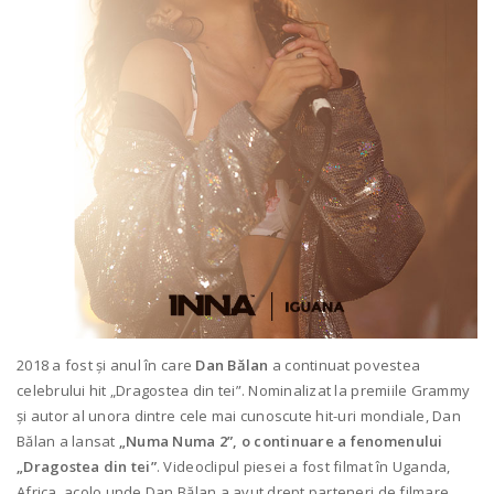
2018 a fost și anul în care
Dan Bălan
a continuat povestea
celebrului hit „Dragostea din tei”. Nominalizat la premiile Grammy
și autor al unora dintre cele mai cunoscute hit-uri mondiale, Dan
Bălan a lansat
„Numa Numa 2”, o continuare a fenomenului
„Dragostea din tei”
. Videoclipul piesei a fost filmat în Uganda,
Africa, acolo unde Dan Bălan a avut drept parteneri de filmare