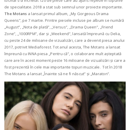
tocmai s-a încheiat 120 de piese care au ajuns repede în topurile
de specialitate. 2018 a stat sub semnul unor proiecte importante.
The Motans
a lansat primul album, „My Gorgeous Drama
Queens”, pe 7 martie. Printre piesele incluse pe album se numără
„August”, „Nota de plată”, „Versus”, „Drama Queen”, „Friend
Zone”, „1000RPM”, dar și „Weekend”, lansată împreună cu Delia,
cu peste 24 de milioane de vizualizări, care a devenit piesa anului
2017, potrivit Mediaforest. Tot anul acesta, The Motans a lansat
împreună cu INNA piesa „Pentru că”, o colaborare mult așteptată
care are în acest moment peste 16 milioane de vizualizări și care a
fost prezentă în cele mai importante topuri muzicale. Tot în 2018
The Motans a lansat „Înainte să ne fi născut” și „Maraton”.