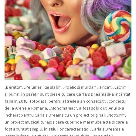
„Beretta”, „Pe umerii tăi slabi”, „Poetic și murdar”, „Frica”, „Lacrimi
și pumni în pereți” sunt piese cu care
Carla’s Dreams
și-a încântat
fanii în 2018. Totodată, pentru al treilea an consecutiv, concertul
de la Arenele Romane, „Monomaniac”, a fost sold out. Anul s-a
încheiat pentru Carla’s Dreams cu un proiect original, „Nocturn”,
un proiect muzical curajos care cuprinde mai multe acte și care a
fost anunțat simplu, în stilul lor caracteristic: „Carla’s Dreams a