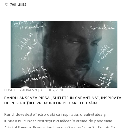
705 LIKES
POSTED BY
ALINA SIN
|
APRILIE 7, 2020
RANDI LANSEAZĂ PIESA „SUFLETE ÎN CARANTINĂ”, INSPIRATĂ
DE RESTRICȚIILE VREMURILOR PE CARE LE TRĂIM
Randi dovedește încă o dată că inspirația, creativitatea și
iubirea nu cunosc restricții nici măcar în vreme de pandemie.
Artistul Famous Production lansează o nouă piesă, „Suflete în