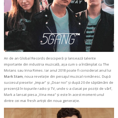
An de an Global Records descoperă și lansează talente
importante din industria muzicală, aşa cum s-a întâmplat cu The
Motans sau Irina Rimes. Iar anul 2018 poate fi considerat anul lui
Mark Stam
, noua revelație din peisajul muzical românesc. După
succesul pieselor „Impar” și „Doar noi” și după 20 de săptămâni de
prezență în topurile radio și TV, unde s-a clasat pe poziții de vârf,
Mark a lansat piesa „Vina mea” și este în acest moment unul
dintre cei mai fresh artiști din noua generație.