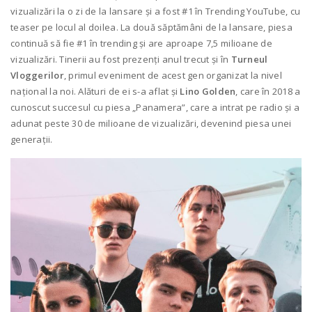
vizualizări la o zi de la lansare și a fost #1 în Trending YouTube, cu
teaser pe locul al doilea. La două săptămâni de la lansare, piesa
continuă să fie #1 în trending și are aproape 7,5 milioane de
vizualizări. Tinerii au fost prezenți anul trecut și în
Turneul
Vloggerilor
, primul eveniment de acest gen organizat la nivel
național la noi. Alături de ei s-a aflat și
Lino Golden
, care în 2018 a
cunoscut succesul cu piesa „Panamera”, care a intrat pe radio și a
adunat peste 30 de milioane de vizualizări, devenind piesa unei
generații.