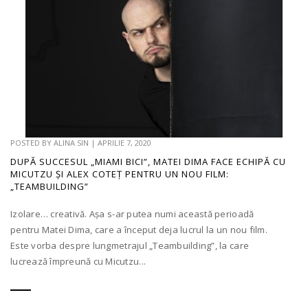
POSTED BY
ALINA SIN
|
APRILIE 7, 2020
DUPĂ SUCCESUL „MIAMI BICI”, MATEI DIMA FACE ECHIPĂ CU
MICUTZU ȘI ALEX COTEȚ PENTRU UN NOU FILM:
„TEAMBUILDING”
Izolare… creativă. Așa s-ar putea numi această perioadă
pentru Matei Dima, care a început deja lucrul la un nou film.
Este vorba despre lungmetrajul „Teambuilding”, la care
lucrează împreună cu Micutzu...