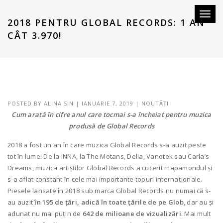
Toggl
2018 PENTRU GLOBAL RECORDS: 1 AN
naviga
CÂT 3.970!
POSTED BY
ALINA SIN
|
IANUARIE 7, 2019
|
NOUTĂȚI
Cum arată în cifre anul care tocmai s-a încheiat pentru muzica
produsă de Global Records
2018 a fost un an în care muzica Global Records s-a auzit peste
tot în lume! De la INNA, la The Motans, Delia, Vanotek sau Carla’s
Dreams, muzica artiștilor Global Records a cucerit mapamondul și
s-a aflat constant în cele mai importante topuri internaționale.
Piesele lansate în 2018 sub marca Global Records nu numai că s-
au auzit
în 195 de țări, adică în toate țările de pe Glob
, dar au și
adunat nu mai puțin de
642 de milioane de vizualizări
. Mai mult