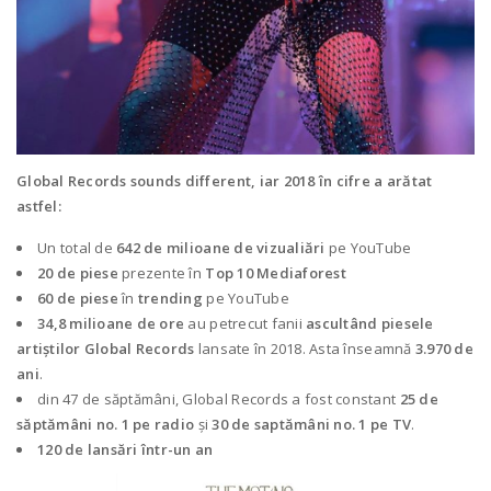
Global Records sounds different, iar 2018 în cifre a arătat
astfel:
Un total de
642 de milioane de vizualiări
pe YouTube
20 de piese
prezente în
Top 10 Mediaforest
60 de piese
în
trending
pe YouTube
34,8 milioane de ore
au petrecut fanii
ascultând piesele
artiștilor Global Records
lansate în 2018. Asta înseamnă
3.970 de
ani
.
din 47 de săptămâni, Global Records a fost constant
25 de
săptămâni no. 1 pe radio
şi
30 de saptămâni no. 1 pe TV
.
120 de lansări într-un an