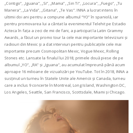
„Contigo”, „Iguana”, „Si”, „Mama”, „Sin Ti”, „Locura”, „Fuego”, „Tu
Manera”, „La Vida”, „Gitana”, „Te Vas”. INNA a lucrat intens în
ultimii doi ani pentru a compune albumul “YO” în spaniolă, iar
pentru promovarea lui a cântat la evenimentul Telehit pe Estadio
Azteca în fața a zeci de mii de fani, a participat la Latin Grammy
Awards, a făcut un promo tour la cele mai importante televiziuni și
radiouri din Mexic și a dat interviuri pentru publicațiile cele mai
importante precum Cosmopolitan Mexic, Vogue Mexic, Rolling
Stones etc. Lansate la finalul lui 2018, primele două piese de pe
albumul „YO”, „RA” și „Iguana”, au acumulat împreună până acum
aproape 16 milioane de vizualizări pe YouTube. Tot în 2018, INNA a
susținut un turneu în Statele Unite ale Americii și Canada, turneu
care a inclus 9 concerte în Montreal, Long Island, Washington DC,
Los Angeles, Seattle, San Francisco, Scottsdale, Miami și Chicago.