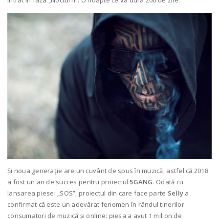
intrat în faza „Nocturn”. O noapte ce va dura 200 de zile.”
Și noua generație are un cuvânt de spus în muzică, astfel că 2018
a fost un an de succes pentru proiectul
5GANG
. Odată cu
lansarea piesei „SOS”, proiectul din care face parte
Selly
a
confirmat că este un adevărat fenomen în rândul tinerilor
consumatori de muzică și online: piesa a avut 1 milion de