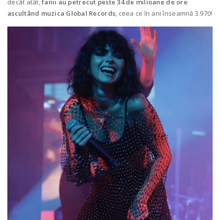
decât atât,
fanii au petrecut peste 34 de milioane de ore
ascultând muzica Global Records
, ceea ce în ani înseamnă 3.970!