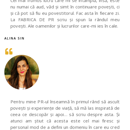
Cel mai frumos lucru care mi se întâmplă, însă, este
nu numai că aud, văd și simt în continuare povești, ci
și că pot să fiu eu povestitorul. Fac asta în fiecare zi.
La FABRICA DE PR scriu și spun la rândul meu
povești. Ale oamenilor și lucrurilor care-mi ies în cale.
ALINA SIN
Pentru mine PR-ul înseamnă în primul rând să ascult
povești și experiențe de viață, să mă las inspirată de
ceea ce descopăr și apoi… să scriu despre asta. Și
atunci am știut că acesta este cel mai firesc și
personal mod de a defini un domeniu în care eu cred