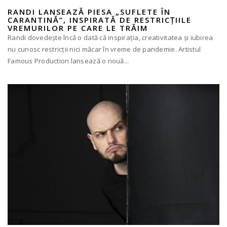
RANDI LANSEAZĂ PIESA „SUFLETE ÎN
CARANTINĂ”, INSPIRATĂ DE RESTRICȚIILE
VREMURILOR PE CARE LE TRĂIM
Randi dovedește încă o dată că inspirația, creativitatea și iubirea
nu cunosc restricții nici măcar în vreme de pandemie. Artistul
Famous Production lansează o nouă...