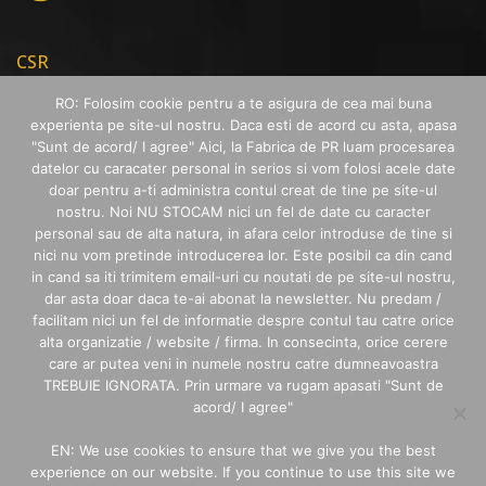
CSR
RO: Folosim cookie pentru a te asigura de cea mai buna
experienta pe site-ul nostru. Daca esti de acord cu asta, apasa
"Sunt de acord/ I agree" Aici, la Fabrica de PR luam procesarea
datelor cu caracater personal in serios si vom folosi acele date
PERSONAL BRANDING
doar pentru a-ti administra contul creat de tine pe site-ul
nostru. Noi NU STOCAM nici un fel de date cu caracter
personal sau de alta natura, in afara celor introduse de tine si
nici nu vom pretinde introducerea lor. Este posibil ca din cand
in cand sa iti trimitem email-uri cu noutati de pe site-ul nostru,
SOCIAL MEDIA
dar asta doar daca te-ai abonat la newsletter. Nu predam /
facilitam nici un fel de informatie despre contul tau catre orice
alta organizatie / website / firma. In consecinta, orice cerere
care ar putea veni in numele nostru catre dumneavoastra
TREBUIE IGNORATA. Prin urmare va rugam apasati "Sunt de
acord/ I agree"
EN: We use cookies to ensure that we give you the best
MEDIA RELATIONS
experience on our website. If you continue to use this site we