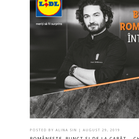
POSTED BY
ALINA SIN
|
AUGUST 29, 2019
ROMÂNEȘTE. PUNCT ȘI DE LA CAPĂT – 