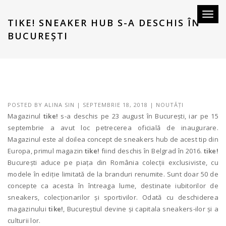
Toggl
TIKE! SNEAKER HUB S-A DESCHIS ÎN
naviga
BUCUREȘTI
POSTED BY
ALINA SIN
|
SEPTEMBRIE 18, 2018
|
NOUTĂȚI
Magazinul
tike!
s-a deschis pe 23 august în București, iar pe 15
septembrie a avut loc petrecerea oficială de inaugurare.
Magazinul este al doilea concept de sneakers hub de acest tip din
Europa, primul magazin
tike!
fiind deschis în Belgrad în 2016.
tike!
București aduce pe piața din România colecții exclusiviste, cu
modele în ediție limitată de la branduri renumite. Sunt doar 50 de
concepte ca acesta în întreaga lume, destinate iubitorilor de
sneakers, colecționarilor și sportivilor. Odată cu deschiderea
magazinului
tike!
, Bucureștiul devine și capitala sneakers-ilor și a
culturii lor.