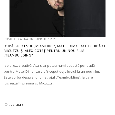
POSTED BY
ALINA SIN
|
APRILIE 7, 2020
DUPĂ SUCCESUL „MIAMI BICI”, MATEI DIMA FACE ECHIPĂ CU
MICUTZU ȘI ALEX COTEȚ PENTRU UN NOU FILM:
„TEAMBUILDING”
Izolare… creativă. Așa s-ar putea numi această perioadă
pentru Matei Dima, care a început deja lucrul la un nou film.
Este vorba despre lungmetrajul „Teambuilding”, la care
lucrează împreună cu Micutzu...
707 LIKES