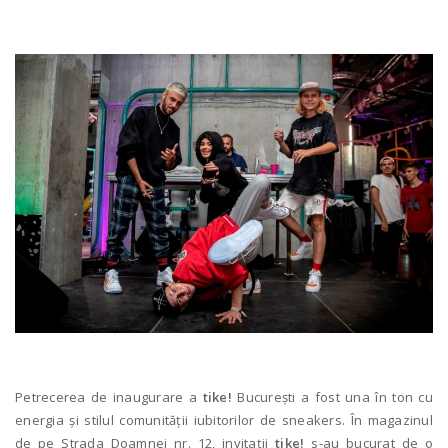
Petrecerea de inaugurare a
tike!
București a fost una în ton cu
energia și stilul comunității iubitorilor de sneakers. În magazinul
de pe Strada Doamnei nr. 12, invitații
tike!
s-au bucurat de o