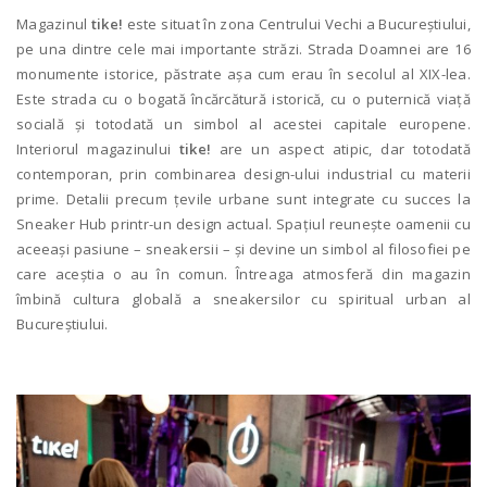
Magazinul
tike!
este situat în zona Centrului Vechi a Bucureștiului,
pe una dintre cele mai importante străzi. Strada Doamnei are 16
monumente istorice, păstrate așa cum erau în secolul al XIX-lea.
Este strada cu o bogată încărcătură istorică, cu o puternică viață
socială și totodată un simbol al acestei capitale europene.
Interiorul magazinului
tike!
are un aspect atipic, dar totodată
contemporan, prin combinarea design-ului industrial cu materii
prime. Detalii precum țevile urbane sunt integrate cu succes la
Sneaker Hub printr-un design actual. Spațiul reunește oamenii cu
aceeași pasiune – sneakersii – și devine un simbol al filosofiei pe
care aceștia o au în comun. Întreaga atmosferă din magazin
îmbină cultura globală a sneakersilor cu spiritual urban al
Bucureștiului.