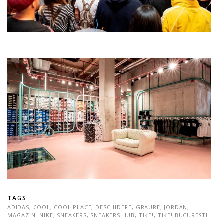
TAGS
ADIDAS
,
COOL
,
COOL PLACE
,
DESCHIDERE
,
GRAURE
,
JORDAN
,
MAGAZIN
,
NIKE
,
SNEAKERS
,
SNEAKERS HUB
,
TIKE!
,
TIKE! BUCURESTI