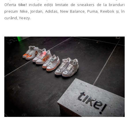
Oferta
tike!
include ediții limitate de sneakers de la branduri
precum Nike, Jordan, Adidas, New Balance, Puma, Reebok și, în
curând, Yeezy.