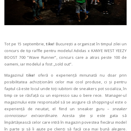
Tot pe 15 septembrie,
tike!
București a organizat în timpul zilei un
concurs de tip raffle pentru modelul Adidas x KANYE WEST YEEZY
BOOST 700 ”Wave Runner”, concurs care a atras peste 100 de
oameni, iar modelul a fost „sold out”.
Magazinul
tike!
oferă o experiență minunată nu doar prin
posibilitatea achiziționării celor mai cool produse, ci și pentru
faptul că este locul unde toți iubitorii de sneakers pot socializa, în
timp ce se răsfață cu un espresso sau o bere rece. Manager-ul
magazinului este responsabil să se asigure că shopping-ul este o
experiență de neuitat, el fiind un sneaker guru –
sneaker
connoisseur extraordinaire
. Acesta știe și este gata să
împărtășească celor care intră în magazin povestea fiecărui model
în parte și să îi ajute pe clienți să facă cea mai bună alegere.