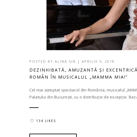
POSTED BY
ALINA SIN
|
APRILIE 5, 2018
DEZINHIBATĂ, AMUZANTĂ ȘI EXCENTRICĂ
ROMÂN ÎN MUSICALUL „MAMMA MIA!”
Cel mai așteptat spectacol din România, musicalul „MAM
Palatului din București, cu o distribuție de excepție. Baz
134 LIKES