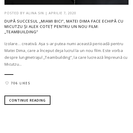
POSTED BY
ALINA SIN
|
APRILIE 7, 2020
DUPĂ SUCCESUL „MIAMI BICI”, MATEI DIMA FACE ECHIPĂ CU
MICUTZU ȘI ALEX COTEȚ PENTRU UN NOU FILM:
„TEAMBUILDING”
Izolare… creativă. Așa s-ar putea numi această perioadă pentru
Matei Dima, care a început deja lucrul la un nou film. Este vorba
despre lungmetrajul „Teambuilding”, la care lucrează împreună cu
Micutzu...
706 LIKES
CONTINUE READING