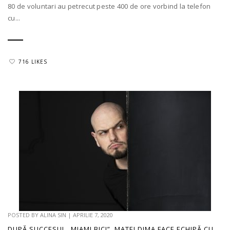
80 de voluntari au petrecut peste 400 de ore vorbind la telefon
cu...
716 LIKES
POSTED BY
ALINA SIN
|
APRILIE 7, 2020
DUPĂ SUCCESUL „MIAMI BICI”, MATEI DIMA FACE ECHIPĂ CU