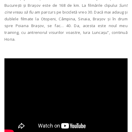
București și Brașov este de 168 de km. La filmările clipului
Sunt
cine vreau să fiu
am parcurs pe bicicletă vreo 30. Dacă mai adaug și
dublele filmate la Otopeni, Câmpina, Sinaia, Brașov și în drum
spre Poiana Brașov, se fac… 40. Da, acesta este noul meu
training, cu antrenorul visurilor voastre, Iura Luncașu”, continuă
Horia.