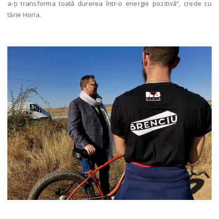
a-ți transforma toată durerea într-o energie pozitivă”, crede cu
tărie Horia.