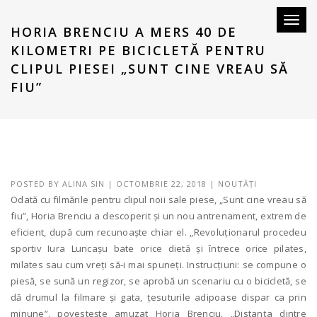
Toggl
HORIA BRENCIU A MERS 40 DE
naviga
KILOMETRI PE BICICLETĂ PENTRU
CLIPUL PIESEI „SUNT CINE VREAU SĂ
FIU”
POSTED BY
ALINA SIN
|
OCTOMBRIE 22, 2018
|
NOUTĂȚI
Odată cu filmările pentru clipul noii sale piese, „Sunt cine vreau să
fiu”, Horia Brenciu a descoperit și un nou antrenament, extrem de
eficient, după cum recunoaște chiar el. „Revoluționarul procedeu
sportiv Iura Luncașu bate orice dietă și întrece orice pilates,
milates sau cum vreți să-i mai spuneți. Instrucțiuni: se compune o
piesă, se sună un regizor, se aprobă un scenariu cu o bicicletă, se
dă drumul la filmare și gata, țesuturile adipoase dispar ca prin
minune”, povestește amuzat Horia Brenciu. „Distanța dintre