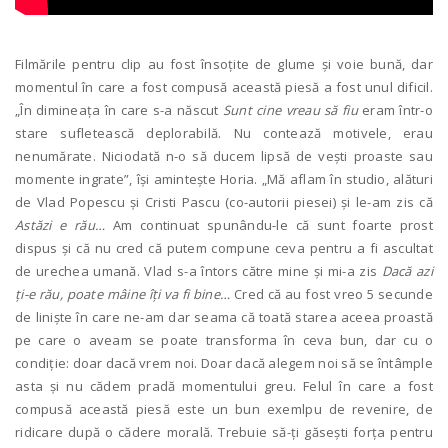
Filmările pentru clip au fost însoțite de glume și voie bună, dar
momentul în care a fost compusă această piesă a fost unul dificil.
„În dimineața în care s-a născut
Sunt cine vreau să fiu
eram într-o
stare sufletească deplorabilă. Nu contează motivele, erau
nenumărate. Niciodată n-o să ducem lipsă de vești proaste sau
momente ingrate”, își amintește Horia. „Mă aflam în studio, alături
de Vlad Popescu și Cristi Pascu (co-autorii piesei) și le-am zis că
Astăzi e rău…
Am continuat spunându-le că sunt foarte prost
dispus și că nu cred că putem compune ceva pentru a fi ascultat
de urechea umană. Vlad s-a întors către mine și mi-a zis
Dacă azi
ți-e rău, poate mâine îți va fi bine…
Cred că au fost vreo 5 secunde
de liniște în care ne-am dar seama că toată starea aceea proastă
pe care o aveam se poate transforma în ceva bun, dar cu o
condiție: doar dacă vrem noi. Doar dacă alegem noi să se întâmple
asta și nu cădem pradă momentului greu. Felul în care a fost
compusă această piesă este un bun exemlpu de revenire, de
ridicare după o cădere morală. Trebuie să-ți găsești forța pentru