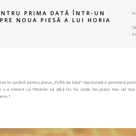
NTRU PRIMA DATĂ ÎNTR-UN
H
PRE NOUA PIESĂ A LUI HORIA
Î
P
seze în curând pentru piesa „Poftă de băut” reprezintă o premieră pen
și s-a nimerit ca filmările să aibă loc fix unde îmi place mie cel ma
tena 1.