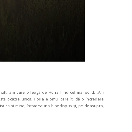
lți ani care o leagă de Horia fiind cel mai solid. „Am
stă ocazie unică. Horia e omul care îți dă o încredere
imist ca și mine, întotdeauna binedispus și, pe deasupra,