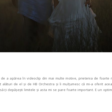
e a apărea în videoclip din mai multe motive, prietenia de foarte mu
 alături de el și de HB Orchestra și îi mulțumesc că mi-a oferit acea
ă să-ți depășești limitele și asta mi se pare foarte important. E un opt