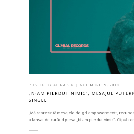
POSTED BY
ALINA SIN
|
NOIEMBRIE 9, 2018
„N-AM PIERDUT NIMIC”, MESAJUL PUTER
SINGLE
„Mă reprezintă mesajele de girl empowerment”, recunoaș
a lansat de curând piesa „N-am pierdut nimic”. Clipul com