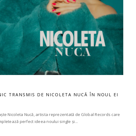
NIC TRANSMIS DE NICOLETA NUCĂ ÎN NOUL EI
te Nicoleta Nucă, artista reprezentată de Global Records care
pletează perfect ideea noului single și...