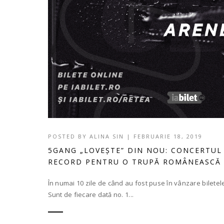
POSTED BY
ALINA SIN
|
FEBRUARIE 18, 2019
5GANG „LOVEȘTE” DIN NOU: CONCERTUL
RECORD PENTRU O TRUPĂ ROMÂNEASCĂ
În numai 10 zile de când au fost puse în vânzare biletel
Sunt de fiecare dată no. 1...