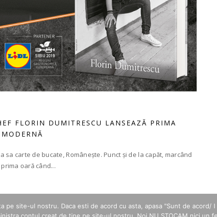
CHEF FLORIN DUMITRESCU LANSEAZĂ PRIMA
Ă MODERNĂ
a sa carte de bucate, Românește. Punct și de la capăt, marcând
prima oară când...
 pe site-ul nostru. Daca esti de acord cu asta, apasa "Sunt de acord/ I 
inistra contul creat de tine pe site-ul nostru. Noi NU STOCAM nici un fe