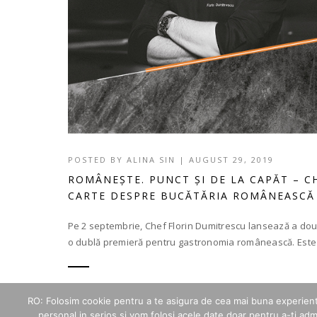
POSTED BY
ALINA SIN
|
AUGUST 29, 2019
ROMÂNEȘTE. PUNCT ȘI DE LA CAPĂT – 
CARTE DESPRE BUCĂTĂRIA ROMÂNEASC
Pe 2 septembrie, Chef Florin Dumitrescu lansează a dou
o dublă premieră pentru gastronomia românească. Este 
189 LIKES
RO: Folosim cookie pentru a te asigura de cea mai buna experienta
personal in serios si vom folosi acele date doar pentru a-ti adm