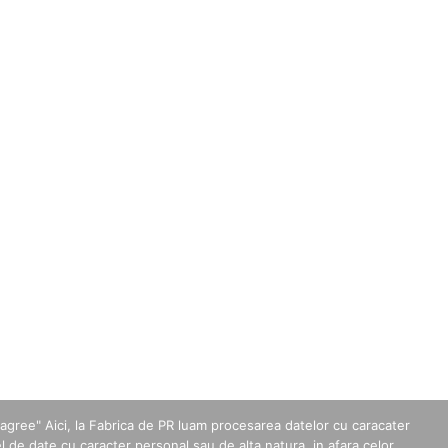
agree" Aici, la Fabrica de PR luam procesarea datelor cu caracater
l de date cu caracter personal sau de alta natura, in afara celor